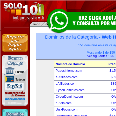
Dominios de la Categoría -
Web H
151 dominios en esta categ
Mostrando 1 de 150
Ver siguientes 1 >>
Nombre de Dominio
Prec
PagosInternet.com
$1,
e-Afiliados.com
$8
eAfiliados.com
$8
CyberDominios.com
Ofe
CyberDominio.com
Ofe
e-Sitio.com
Ofe
UnixFocus.com
Ofe