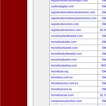
registrosinternacionales.com
Ofe
carteradigital.com
Ofe
registrodenombresdedominio.com
Ofe
registrodenombresdedominios.com
Ofe
registrodenomes.com
Ofe
registroelectronico.com
$2,
construyetusitioweb.com
Ofe
monetizatusitio.com
Ofe
monetizartuweb.com
Ofe
monetizatusitioweb.com
Ofe
monetizatuweb.com
Ofe
monetizatublog.com
$4
monetizar.org
Ofe
monetiza.com.es
Ofe
monetizacion.com.es
Ofe
monetizacion.es
Ofe
monetizacao.com
$1,
compreseudominio.com
Ofe