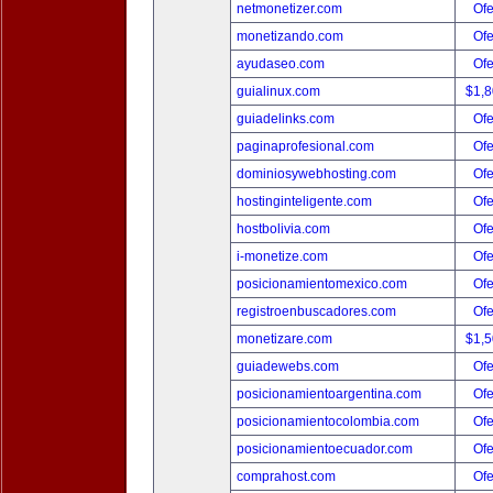
netmonetizer.com
Ofe
monetizando.com
Ofe
ayudaseo.com
Ofe
guialinux.com
$1,
guiadelinks.com
Ofe
paginaprofesional.com
Ofe
dominiosywebhosting.com
Ofe
hostinginteligente.com
Ofe
hostbolivia.com
Ofe
i-monetize.com
Ofe
posicionamientomexico.com
Ofe
registroenbuscadores.com
Ofe
monetizare.com
$1,
guiadewebs.com
Ofe
posicionamientoargentina.com
Ofe
posicionamientocolombia.com
Ofe
posicionamientoecuador.com
Ofe
comprahost.com
Ofe