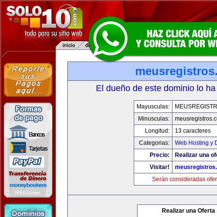
meusregistros
El dueño de este dominio lo ha
Mayusculas:
MEUSREGIST
Minusculas:
meusregistros.
Longitud:
13 caracteres
Categorias:
Web Hosting y 
Precio:
Realizar una of
Visitar!
meusregistros
Serán consideradas ofer
Realizar una Oferta