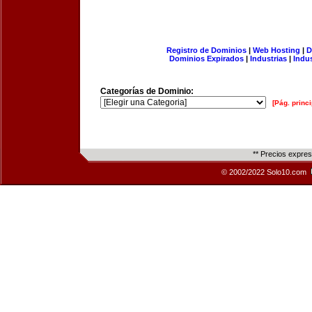
Registro de Dominios
|
Web Hosting
|
D
Dominios Expirados
|
Industrias
|
Indu
Categorías de Dominio:
[Pág. princi
** Precios expre
© 2002/2022 Solo10.com