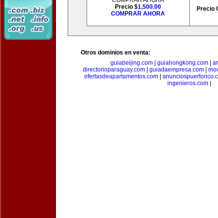
COMPRAR AHORA
Precio $
1,500.00
Precio 
COMPRAR AHORA
Otros dominios en venta:
guiabeijing.com
|
guiahongkong.com
|
a
directorioparaguay.com
|
guiadaempresa.com
|
moc
ofertasdeapartamentos.com
|
anunciospuertorico.
ingenieros.com
|