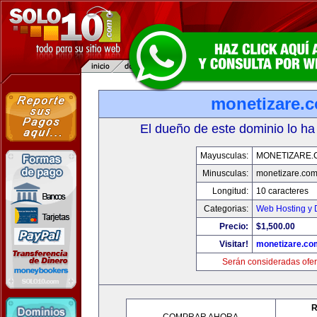
monetizare.
El dueño de este dominio lo ha
Mayusculas:
MONETIZARE.
Minusculas:
monetizare.co
Longitud:
10 caracteres
Categorias:
Web Hosting y 
Precio:
$1,500.00
Visitar!
monetizare.co
Serán consideradas ofer
R