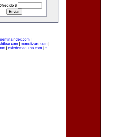
Ofrecido $
rgentinaindex.com
|
hilear.com
|
monetizare.com
|
com
|
cafedemaquina.com
|
e-