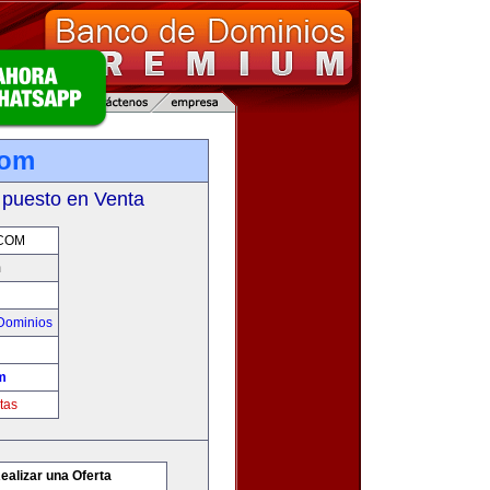
com
 puesto en Venta
COM
m
Dominios
m
tas
ealizar una Oferta