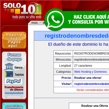
registrodenombresde
El dueño de este dominio lo ha
Mayusculas:
REGISTRODENOMBRES
Minusculas:
registrodenombresdedomi
Longitud:
27 caracteres
Categorias:
Web Hosting y Dominios
Precio:
Realizar una oferta!
Visitar!
registrodenombresdedo
Serán consideradas ofer
Realizar una Oferta