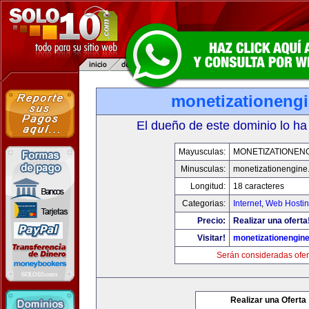
monetizationeng
El dueño de este dominio lo ha
Mayusculas:
MONETIZATIONEN
Minusculas:
monetizationengine
Longitud:
18 caracteres
Categorias:
Internet
,
Web Hostin
Precio:
Realizar una oferta
Visitar!
monetizationengin
Serán consideradas ofer
Realizar una Oferta