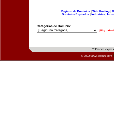
Registro de Dominios
|
Web Hosting
|
D
Dominios Expirados
|
Industrias
|
Indu
Categorías de Dominio:
[Pág. princi
** Precios expre
© 2002/2022 Solo10.com