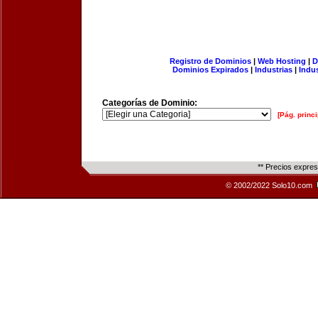
Registro de Dominios
|
Web Hosting
|
D
Dominios Expirados
|
Industrias
|
Indu
Categorías de Dominio:
[Pág. princi
** Precios expre
© 2002/2022 Solo10.com