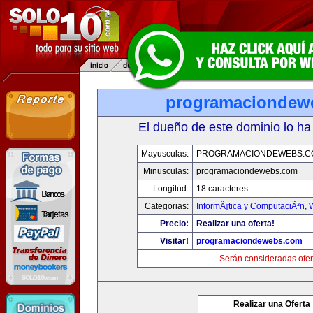
programaciondew
El dueño de este dominio lo ha
Mayusculas:
PROGRAMACIONDEWEBS.C
Minusculas:
programaciondewebs.com
Longitud:
18 caracteres
Categorias:
InformÃ¡tica y ComputaciÃ³n
,
Precio:
Realizar una oferta!
Visitar!
programaciondewebs.com
Serán consideradas ofer
Realizar una Oferta