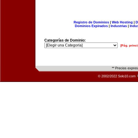
Registro de Dominios
|
Web Hosting
|
D
Dominios Expirados
|
Industrias
|
Indu
Categorías de Dominio:
[Pág. princi
** Precios expre
© 2002/2022 Solo10.com