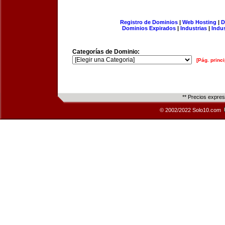
Registro de Dominios
|
Web Hosting
|
D
Dominios Expirados
|
Industrias
|
Indu
Categorías de Dominio:
[Pág. princi
** Precios expre
© 2002/2022 Solo10.com