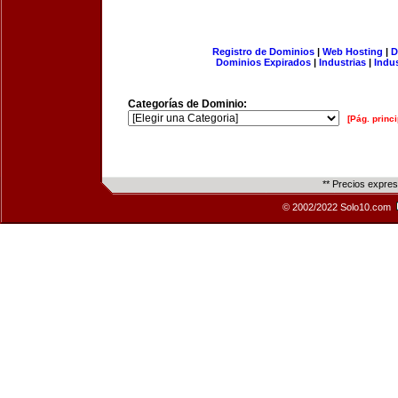
Registro de Dominios
|
Web Hosting
|
D
Dominios Expirados
|
Industrias
|
Indu
Categorías de Dominio:
[Pág. princi
** Precios expre
© 2002/2022 Solo10.com