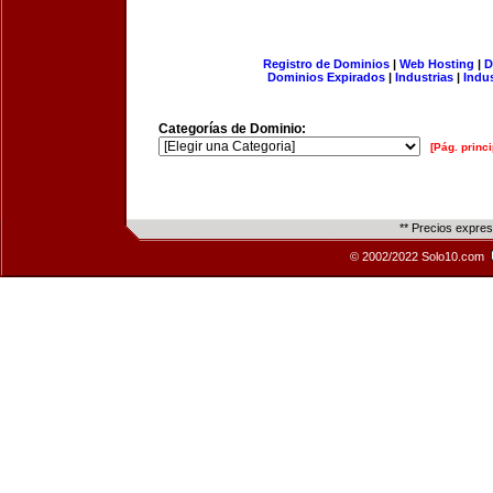
Registro de Dominios
|
Web Hosting
|
D
Dominios Expirados
|
Industrias
|
Indu
Categorías de Dominio:
[Pág. princi
** Precios expre
© 2002/2022 Solo10.com