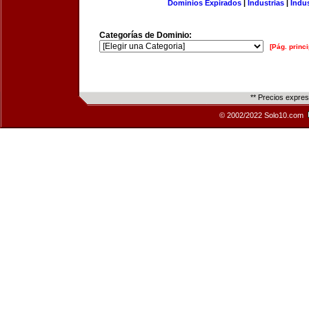
Dominios Expirados
|
Industrias
|
Indu
Categorías de Dominio:
[Pág. princi
** Precios expre
© 2002/2022 Solo10.com