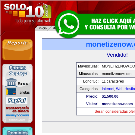
monetizenow
Vendido!
Mayusculas:
MONETIZENOW.C
Minusculas:
monetizenow.com
Longitud:
11 caracteres
Categorias:
Internet
,
Web Hostin
Precio:
$1,500.00
Visitar!
monetizenow.com
Serán consideradas ofer