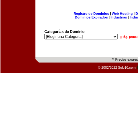
Registro de Dominios
|
Web Hosting
|
D
Dominios Expirados
|
Industrias
|
Indu
Categorías de Dominio:
[Pág. princi
** Precios expre
© 2002/2022 Solo10.com