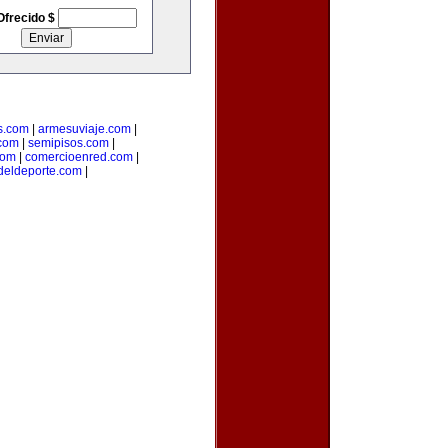
Ofrecido $
s.com
|
armesuviaje.com
|
.com
|
semipisos.com
|
com
|
comercioenred.com
|
sdeldeporte.com
|