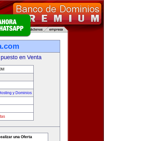
a.com
 puesto en Venta
OM
osting y Dominios
tas
ealizar una Oferta