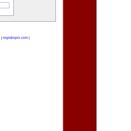
g
|
registropro.com
|