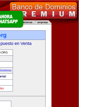
org
 puesto en Venta
O.ORG
Dominios
erta!
tas