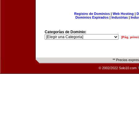
Registro de Dominios
|
Web Hosting
|
D
Dominios Expirados
|
Industrias
|
Indu
Categorías de Dominio:
[Pág. princi
** Precios expre
© 2002/2022 Solo10.com