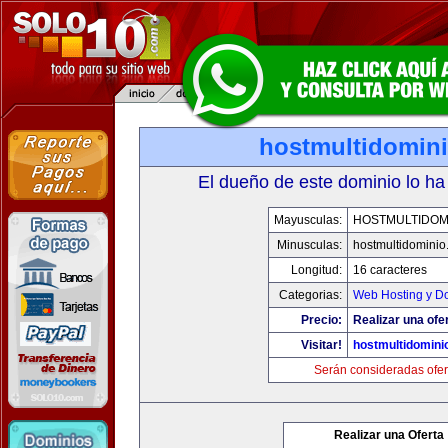
hostmultidomin
El dueño de este dominio lo ha
Mayusculas:
HOSTMULTIDOM
Minusculas:
hostmultidomini
Longitud:
16 caracteres
Categorias:
Web Hosting y D
Precio:
Realizar una ofe
Visitar!
hostmultidomini
Serán consideradas ofer
Realizar una Oferta