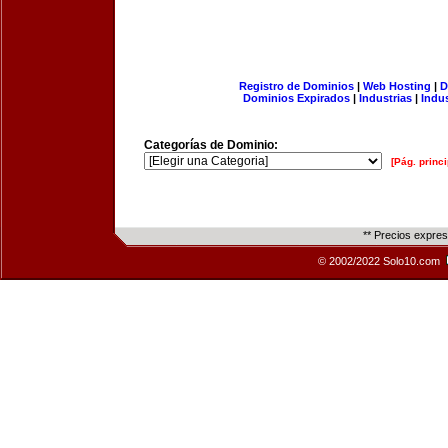
Registro de Dominios
|
Web Hosting
|
D
Dominios Expirados
|
Industrias
|
Indu
Categorías de Dominio:
[Pág. princi
** Precios expre
© 2002/2022 Solo10.com