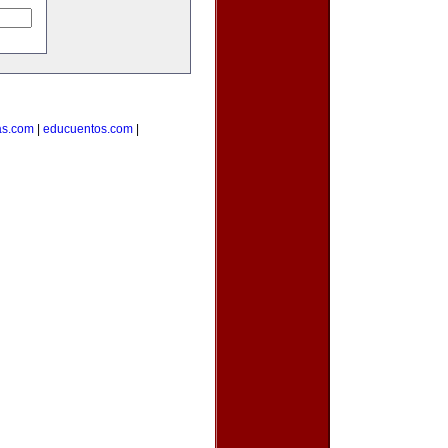
as.com
|
educuentos.com
|