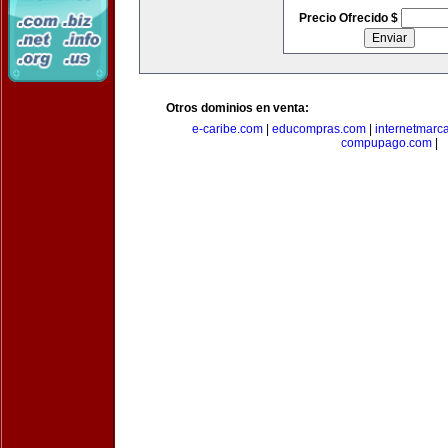
Precio Ofrecido $
Otros dominios en venta:
e-caribe.com
|
educompras.com
|
internetmarc
compupago.com
|