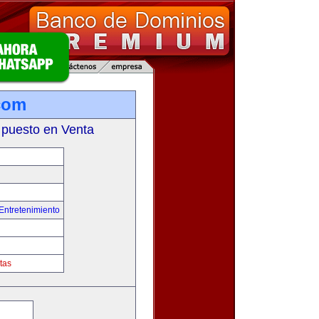
com
 puesto en Venta
Entretenimiento
tas