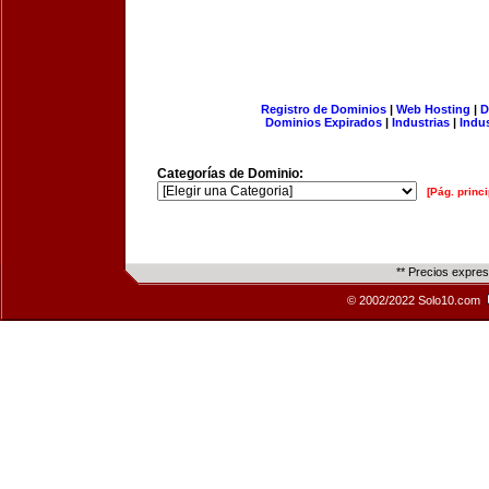
Registro de Dominios
|
Web Hosting
|
D
Dominios Expirados
|
Industrias
|
Indu
Categorías de Dominio:
[Pág. princi
** Precios expre
© 2002/2022 Solo10.com