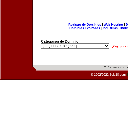
Registro de Dominios
|
Web Hosting
|
D
Dominios Expirados
|
Industrias
|
Indu
Categorías de Dominio:
[Pág. princi
** Precios expre
© 2002/2022 Solo10.com