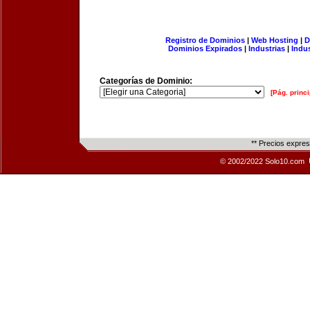
Registro de Dominios
|
Web Hosting
|
D
Dominios Expirados
|
Industrias
|
Indu
Categorías de Dominio:
[Pág. princi
** Precios expre
© 2002/2022 Solo10.com