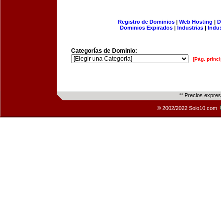
Registro de Dominios
|
Web Hosting
|
D
Dominios Expirados
|
Industrias
|
Indu
Categorías de Dominio:
[Pág. princi
** Precios expre
© 2002/2022 Solo10.com