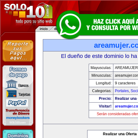
areamujer.c
El dueño de este dominio lo ha
Mayusculas:
AREAMUJER
Minusculas:
areamujer.co
Longitud:
9 caracteres
Categorias:
Portales
,
Soc
Precio:
Realizar una 
Visitar!
areamujer.c
Serán consideradas ofer
Realizar una Oferta