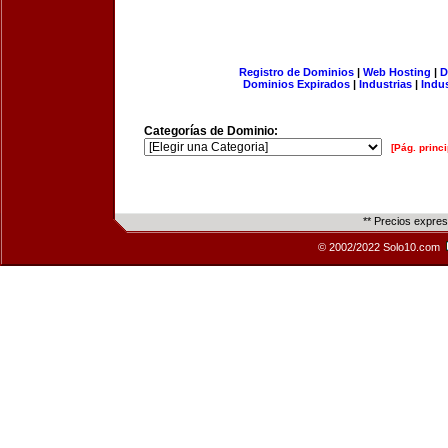
Registro de Dominios
|
Web Hosting
|
D
Dominios Expirados
|
Industrias
|
Indu
Categorías de Dominio:
[Pág. princi
** Precios expre
© 2002/2022 Solo10.com