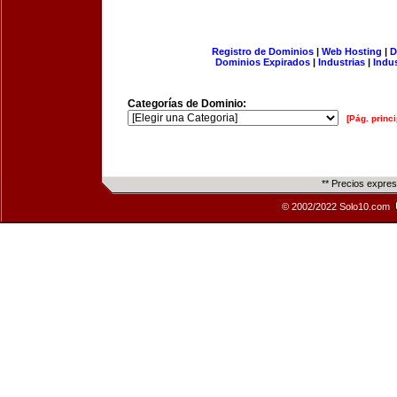
Registro de Dominios
|
Web Hosting
|
D
Dominios Expirados
|
Industrias
|
Indu
Categorías de Dominio:
[Pág. princi
** Precios expre
© 2002/2022 Solo10.com