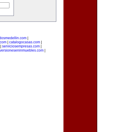
adosmedellin.com
|
.com
|
catalogocasas.com
|
|
serviciosempresas.com
|
versioneseninmuebles.com
|