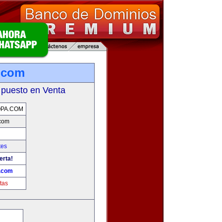
.com
 puesto en Venta
PA.COM
com
tes
erta!
.com
tas