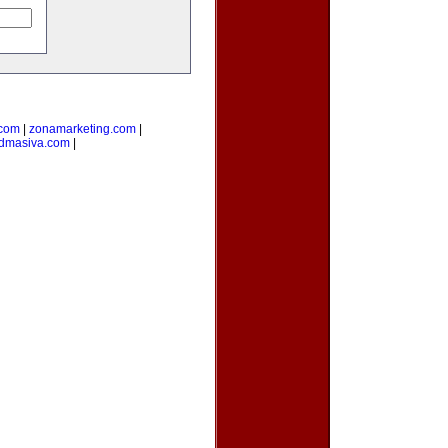
.com
|
zonamarketing.com
|
admasiva.com
|