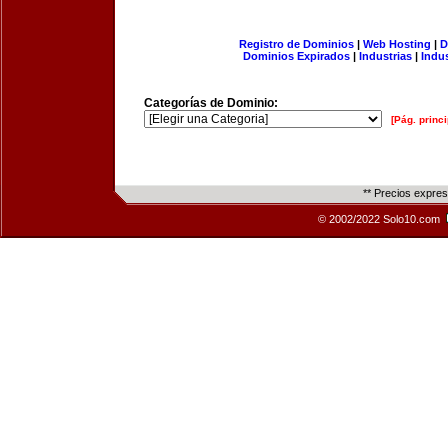
Registro de Dominios
|
Web Hosting
|
D
Dominios Expirados
|
Industrias
|
Indu
Categorías de Dominio:
[Pág. princi
** Precios expre
© 2002/2022 Solo10.com