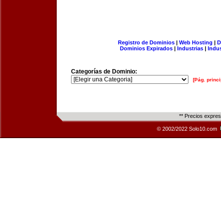
Registro de Dominios
|
Web Hosting
|
D
Dominios Expirados
|
Industrias
|
Indu
Categorías de Dominio:
[Pág. princi
** Precios expre
© 2002/2022 Solo10.com