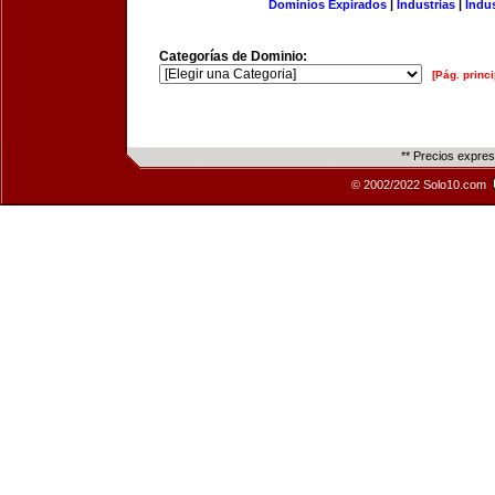
Dominios Expirados
|
Industrias
|
Indu
Categorías de Dominio:
[Pág. princi
** Precios expre
© 2002/2022 Solo10.com