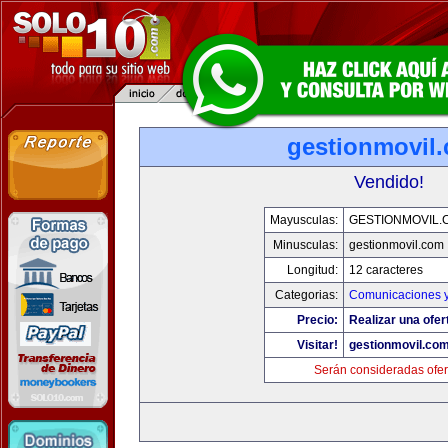
gestionmovil
Vendido!
Mayusculas:
GESTIONMOVIL.
Minusculas:
gestionmovil.com
Longitud:
12 caracteres
Categorias:
Comunicaciones y
Precio:
Realizar una ofer
Visitar!
gestionmovil.co
Serán consideradas ofer