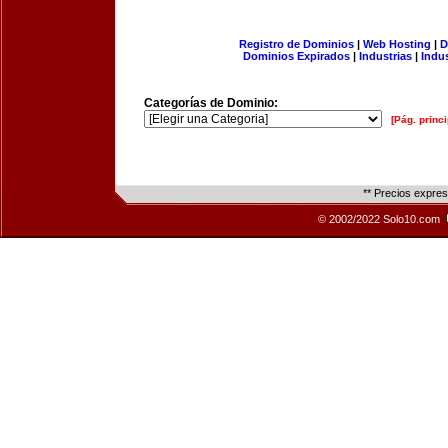
Registro de Dominios
|
Web Hosting
|
D
Dominios Expirados
|
Industrias
|
Indu
Categorías de Dominio:
[Pág. princi
** Precios expre
© 2002/2022 Solo10.com