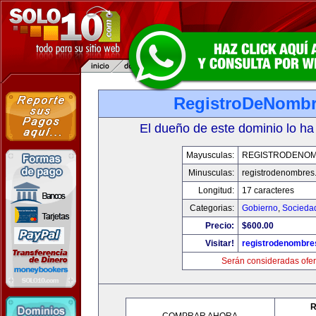
RegistroDeNomb
El dueño de este dominio lo ha
Mayusculas:
REGISTRODENO
Minusculas:
registrodenombres
Longitud:
17 caracteres
Categorias:
Gobierno
,
Socieda
Precio:
$600.00
Visitar!
registrodenombr
Serán consideradas ofer
R