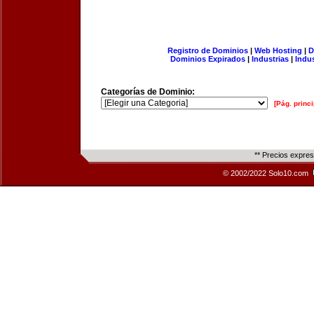
Registro de Dominios
|
Web Hosting
|
D
Dominios Expirados
|
Industrias
|
Indu
Categorías de Dominio:
[Pág. princi
** Precios expre
© 2002/2022 Solo10.com