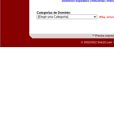
Dominios Expirados
|
Industrias
|
Indu
Categorías de Dominio:
[Pág. princi
** Precios expre
© 2002/2022 Solo10.com