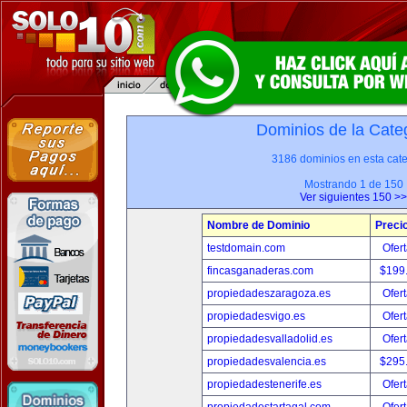
Dominios de la Categ
3186 dominios en esta cate
Mostrando 1 de 150
Ver siguientes 150 >>
Nombre de Dominio
Preci
testdomain.com
Ofert
fincasganaderas.com
$199
propiedadeszaragoza.es
Ofert
propiedadesvigo.es
Ofert
propiedadesvalladolid.es
Ofert
propiedadesvalencia.es
$295
propiedadestenerife.es
Ofert