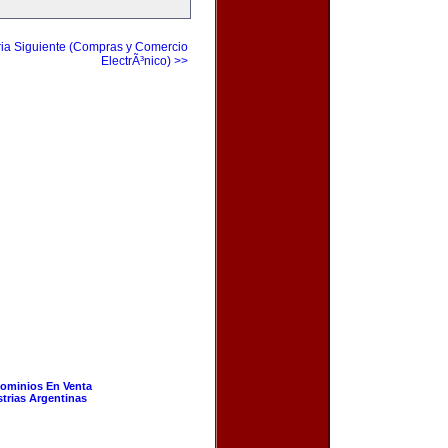
ia Siguiente (Compras y Comercio
ElectrÃ³nico) >>
ominios En Venta
strias Argentinas