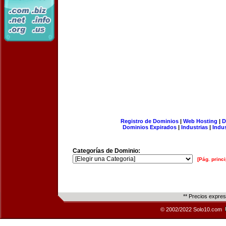
Registro de Dominios
|
Web Hosting
|
D
Dominios Expirados
|
Industrias
|
Indu
Categorías de Dominio:
[Pág. princi
** Precios expre
© 2002/2022 Solo10.com